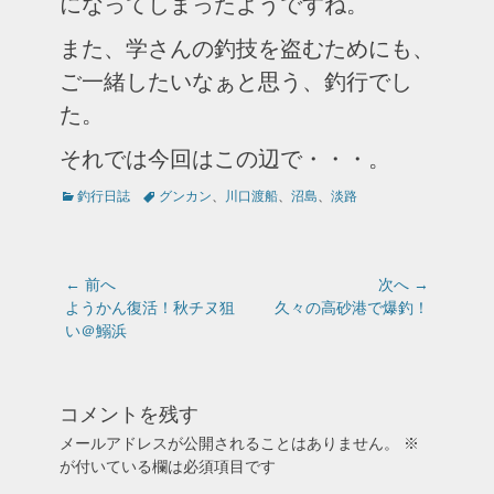
になってしまったようですね。
また、学さんの釣技を盗むためにも、
ご一緒したいなぁと思う、釣行でし
た。
それでは今回はこの辺で・・・。
カ
タ
釣行日誌
グンカン
、
川口渡船
、
沼島
、
淡路
テ
グ
ゴ
リ
ー
投
← 前へ
次へ →
稿
前
次
ようかん復活！秋チヌ狙
久々の高砂港で爆釣！
の
の
い＠鰯浜
ナ
投
投
ビ
稿:
稿:
ゲ
コメントを残す
ー
シ
メールアドレスが公開されることはありません。
※
ョ
が付いている欄は必須項目です