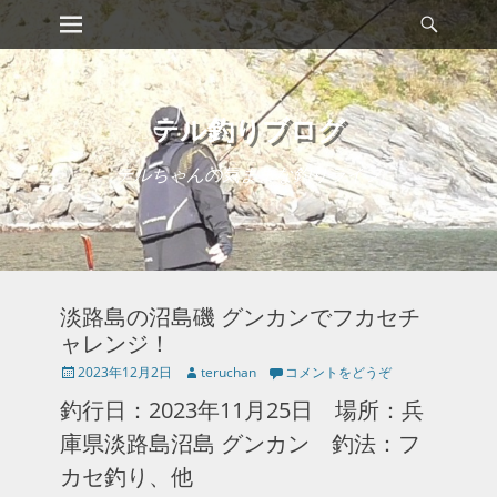
メインメニュー
検
コ
索
ン
テ
ン
ツ
テル釣りブログ
へ
ス
テルちゃんの気ままな釣りライフ
キ
ッ
プ
淡路島の沼島磯 グンカンでフカセチ
ャレンジ！
投
投
2023年12月2日
teruchan
コメントをどうぞ
稿
稿
釣行日：2023年11月25日 場所：兵
日
者
庫県淡路島沼島 グンカン 釣法：フ
カセ釣り、他