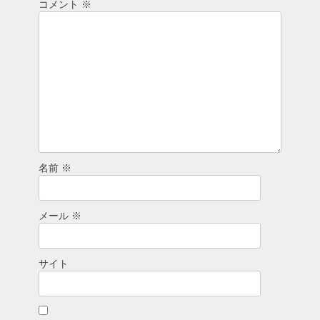
ン
コメント
※
名前
※
メール
※
サイト