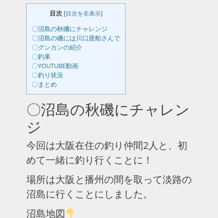
目次
[
目次を非表示
]
〇沼島の秋磯にチャレンジ
〇沼島の磯には川口渡船さんで
〇グンカンの紹介
〇釣果
〇YOUTUBE動画
〇釣り状況
〇まとめ
〇沼島の秋磯にチャレン
ジ
今回は大阪在住の釣り仲間2人と、初
めて一緒に釣り行くことに！
場所は大阪と播州の間を取って淡路の
沼島に行くことにしました。
沼島地図