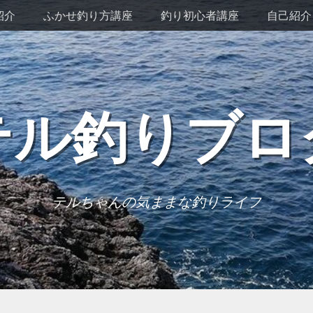
紹介
ふかせ釣り方講座
釣り初心者講座
自己紹介
テル釣りブロ
テルちゃんの気ままな釣りライフ