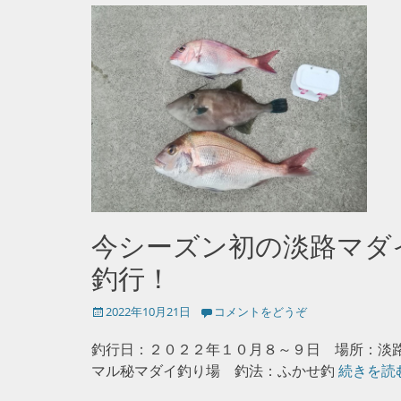
今シーズン初の淡路マダ
釣行！
投
2022年10月21日
コメントをどうぞ
稿
日
釣行日：２０２２年１０月８～９日 場所：淡
マル秘マダイ釣り場 釣法：ふかせ釣
続きを読