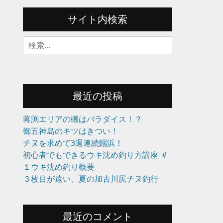
サイト内検索
検
索:
最近の投稿
蒋渕エリアの磯はパラダイス！？
御五神島のキツはきつい！
チヌを求めて3週連続鰯浜！
初心者でもできるウキ沈め釣り方講座 ＃
１ウキ沈め釣り概要
３枚目が遠い、夏の加古川尻チヌ釣行
最近のコメント