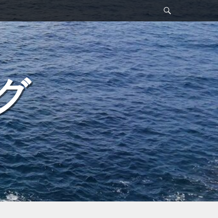
検
索
グ