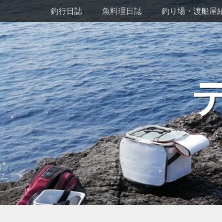
メインメニュー
コ
釣行日誌
魚料理日誌
釣り場・渡船屋
ン
テ
ン
ツ
へ
ス
キ
ッ
プ