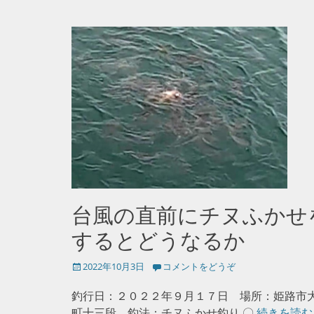
台風の直前にチヌふかせ
するとどうなるか
投
2022年10月3日
コメントをどうぞ
稿
日
釣行日：２０２２年９月１７日 場所：姫路市
町十三段 釣法：チヌふかせ釣り 〇
続きを読む