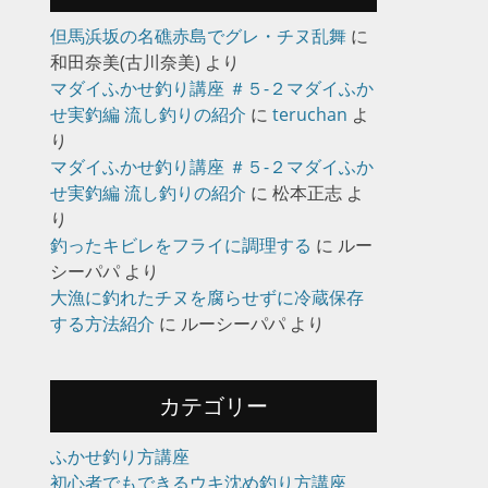
但馬浜坂の名礁赤島でグレ・チヌ乱舞
に
和田奈美(古川奈美)
より
マダイふかせ釣り講座 ＃５-２マダイふか
せ実釣編 流し釣りの紹介
に
teruchan
よ
り
マダイふかせ釣り講座 ＃５-２マダイふか
せ実釣編 流し釣りの紹介
に
松本正志
よ
り
釣ったキビレをフライに調理する
に
ルー
シーパパ
より
大漁に釣れたチヌを腐らせずに冷蔵保存
する方法紹介
に
ルーシーパパ
より
カテゴリー
ふかせ釣り方講座
初心者でもできるウキ沈め釣り方講座