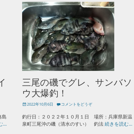
イ
三尾の磯でグレ、サンバソ
ウ大爆釣！
投
2022年10月6日
コメントをどうぞ
稿
日
路島
釣行日：２０２２年１０月１日 場所：兵庫県新温
む…
泉町三尾沖の磯（清水のすい） 釣法
続きを読む…