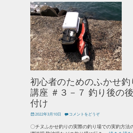
初心者のためのふかせ釣
講座 ＃３－７ 釣り後の
付け
投
2022年3月10日
コメントをどうぞ
稿
日
〇チヌふかせ釣りの実際の釣り場での実釣方法