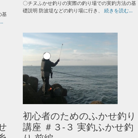
日
〇チヌふかせ釣りの実際の釣り場での実釣方法の基
礎説明 防波堤などの釣り場に行き、
続きを読む…
の基
…
初心者のためのふかせ釣り
せ
講座 ＃３-３ 実釣ふかせ釣
糸
り 前編