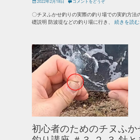
投
2022年2月18日
コメントをどうぞ
稿
日
〇チヌふかせ釣りの実際の釣り場での実釣方法
礎説明 防波堤などの釣り場に行き、
続きを読む
初心者のためのチヌふか
釣り講座 ＃３-２-３ 針と