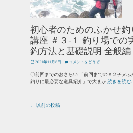
初心者のためのふかせ釣
講座 ＃３-１ 釣り場での
釣方法と基礎説明 全般編
投
2021年11月8日
コメントをどうぞ
稿
日
〇前回までのおさらい 「前回までの＃２チヌふ
釣りに最必要な道具紹介」で大まか
続きを読む
投
←
以前の投稿
稿
ナ
ビ