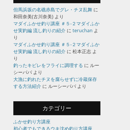
但馬浜坂の名礁赤島でグレ・チヌ乱舞
に
和田奈美(古川奈美)
より
マダイふかせ釣り講座 ＃５-２マダイふか
せ実釣編 流し釣りの紹介
に
teruchan
よ
り
マダイふかせ釣り講座 ＃５-２マダイふか
せ実釣編 流し釣りの紹介
に
松本正志
よ
り
釣ったキビレをフライに調理する
に
ルー
シーパパ
より
大漁に釣れたチヌを腐らせずに冷蔵保存
する方法紹介
に
ルーシーパパ
より
カテゴリー
ふかせ釣り方講座
初心者でもできるウキ沈め釣り方講座