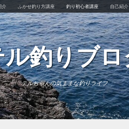
紹介
ふかせ釣り方講座
釣り初心者講座
自己紹介
テル釣りブロ
テルちゃんの気ままな釣りライフ