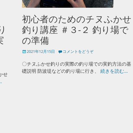
初心者のためのチヌふかせ
り
釣り講座 ＃３-２ 釣り場で
実
の準備
投
2021年12月15日
コメントをどうぞ
稿
日
〇チヌふかせ釣りの実際の釣り場での実釣方法の基
礎説明 防波堤などの釣り場に行き、
続きを読む…
かせ
…