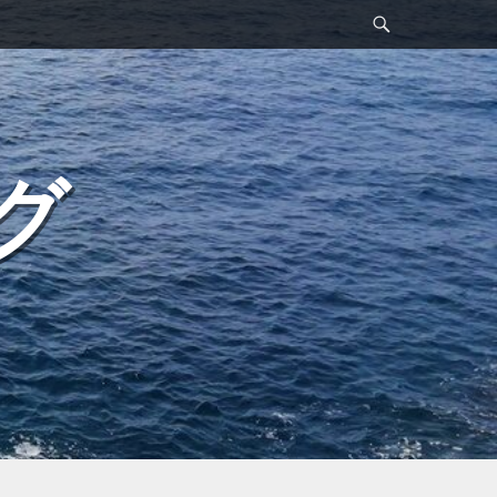
検
索
グ