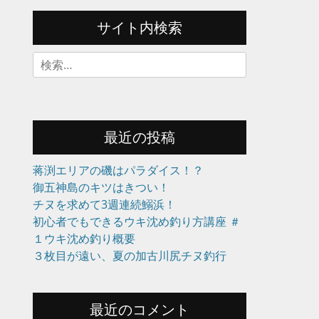
サイト内検索
検
索:
最近の投稿
蒋渕エリアの磯はパラダイス！？
御五神島のキツはきつい！
チヌを求めて3週連続鰯浜！
初心者でもできるウキ沈め釣り方講座 ＃
１ウキ沈め釣り概要
３枚目が遠い、夏の加古川尻チヌ釣行
最近のコメント