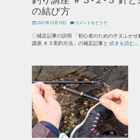
の結び方
投
2021年12月15日
コメントをどうぞ
稿
日
〇補足記事の説明 「初心者のためのチヌふかせ
講座 ＃３実釣方法」の補足記事と
続きを読む…