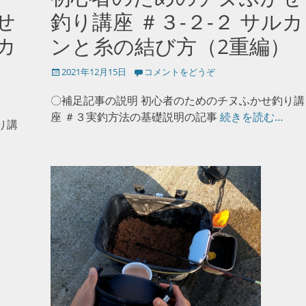
せ
釣り講座 ＃３-２-２ サルカ
カ
ンと糸の結び方（2重編）
投
2021年12月15日
コメントをどうぞ
稿
日
〇補足記事の説明 初心者のためのチヌふかせ釣り講
座 ＃３実釣方法の基礎説明の記事
続きを読む…
り講