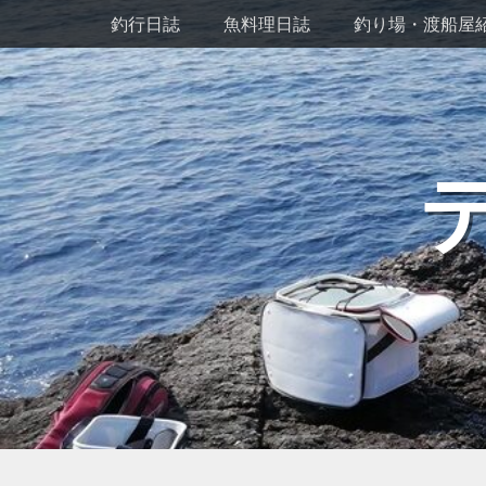
メインメニュー
コ
釣行日誌
魚料理日誌
釣り場・渡船屋
ン
テ
ン
ツ
へ
ス
キ
ッ
プ