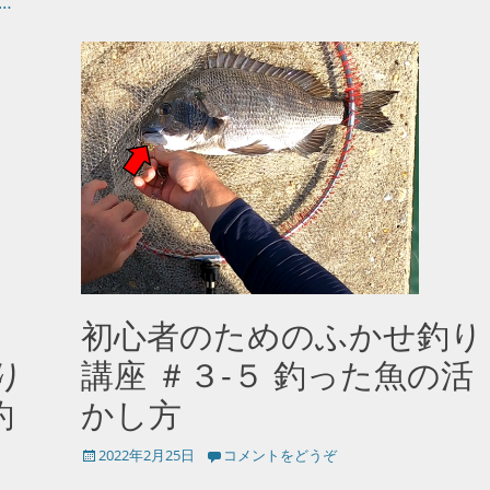
…
初心者のためのふかせ釣り
り
講座 ＃３-５ 釣った魚の活
釣
かし方
投
2022年2月25日
コメントをどうぞ
稿