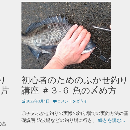
り
初心者のためのふかせ釣り
後片
講座 ＃３-６ 魚の〆め方
投
2022年3月1日
コメントをどうぞ
稿
日
〇チヌふかせ釣りの実際の釣り場での実釣方法の基
礎説明 防波堤などの釣り場に行き、
続きを読む…
の基