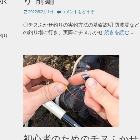
投
2022年2月1日
コメントをどうぞ
稿
日
〇チヌふかせ釣りの実釣方法の基礎説明 防波堤など
の釣り場に行き、実際にチヌふかせ
続きを読む…
釣り
初心者のためのチヌふかせ