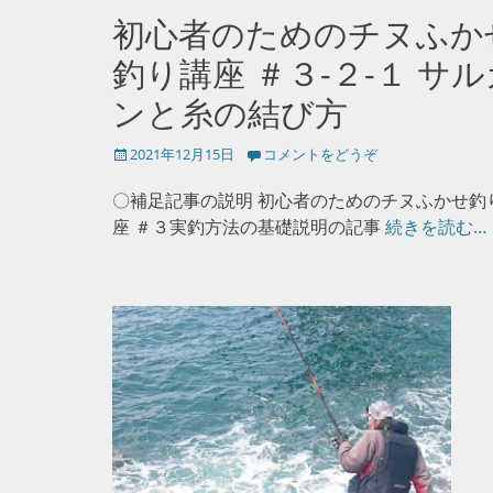
初心者のためのチヌふか
釣り講座 ＃３-２-１ サル
ンと糸の結び方
投
2021年12月15日
コメントをどうぞ
稿
日
〇補足記事の説明 初心者のためのチヌふかせ釣
座 ＃３実釣方法の基礎説明の記事
続きを読む…