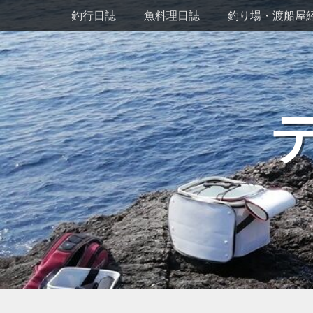
メインメニュー
コ
釣行日誌
魚料理日誌
釣り場・渡船屋
ン
テ
ン
ツ
へ
ス
キ
ッ
プ