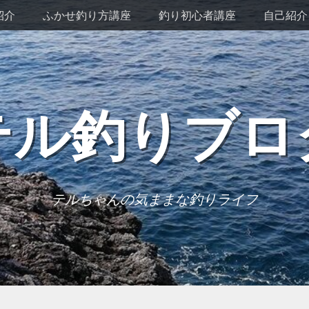
紹介
ふかせ釣り方講座
釣り初心者講座
自己紹介
テル釣りブロ
テルちゃんの気ままな釣りライフ