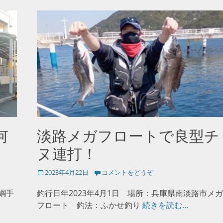
何
淡路メガフロートで良型チ
ヌ連打！
投
2023年4月22日
コメントをどうぞ
稿
日
綱手
釣行日年2023年4月1日 場所：兵庫県南淡路市メガ
フロート 釣法：ふかせ釣り
続きを読む…