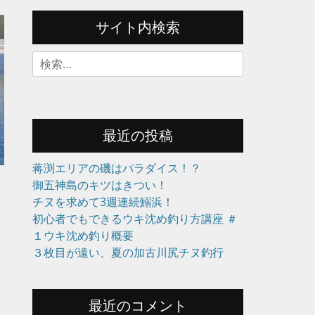
サイト内検索
検
索:
最近の投稿
蒋渕エリアの磯はパラダイス！？
御五神島のキツはきつい！
チヌを求めて3週連続鰯浜！
初心者でもできるウキ沈め釣り方講座 ＃
１ウキ沈め釣り概要
３枚目が遠い、夏の加古川尻チヌ釣行
最近のコメント