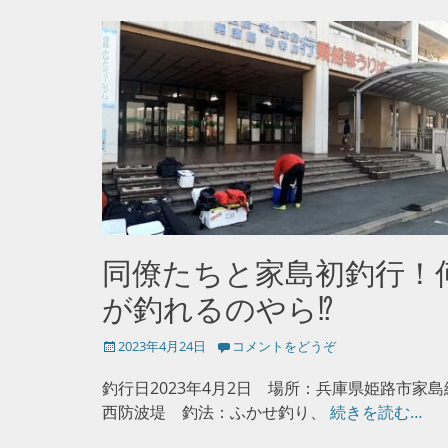
同僚たちと家島初釣行！
が釣れるのやら⁉
投
2023年4月24日
コメントをどうぞ
稿
日
釣行日2023年4月2日 場所：兵庫県姫路市家島
西防波堤 釣法：ふかせ釣り、
続きを読む…