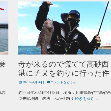
乗
母が来るので慌てて高砂西
港にチヌを釣りに行った件
投
2023年4月26日
コメントをどうぞ
稿
日
市岩
釣行日年2023年4月8日 場所：兵庫県高砂市高砂西
港先端堤防 釣法：ふかせ釣り
続きを読む…