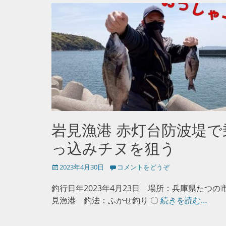
岩見漁港 赤灯台防波堤で
っ込みチヌを狙う
投
2023年4月30日
コメントをどうぞ
稿
日
釣行日年2023年4月23日 場所：兵庫県たつの
見漁港 釣法：ふかせ釣り 〇
続きを読む…