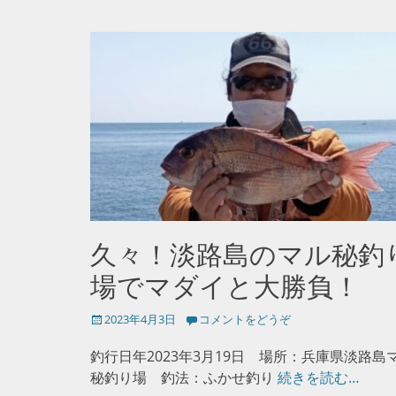
久々！淡路島のマル秘釣
場でマダイと大勝負！
投
2023年4月3日
コメントをどうぞ
稿
日
釣行日年2023年3月19日 場所：兵庫県淡路島
秘釣り場 釣法：ふかせ釣り
続きを読む…