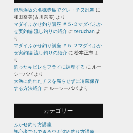
但馬浜坂の名礁赤島でグレ・チヌ乱舞
に
和田奈美(古川奈美)
より
マダイふかせ釣り講座 ＃５-２マダイふか
せ実釣編 流し釣りの紹介
に
teruchan
よ
り
マダイふかせ釣り講座 ＃５-２マダイふか
せ実釣編 流し釣りの紹介
に
松本正志
よ
り
釣ったキビレをフライに調理する
に
ルー
シーパパ
より
大漁に釣れたチヌを腐らせずに冷蔵保存
する方法紹介
に
ルーシーパパ
より
カテゴリー
ふかせ釣り方講座
初心者でもできるウキ沈め釣り方講座