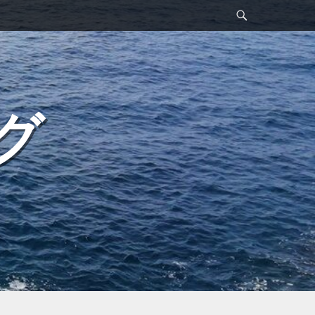
検
索
グ