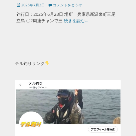
投
2025年7月3日
コメントをどうぞ
稿
釣行日：2025年6月28日 場所：兵庫県新温泉町三尾
日
立島 〇2周連チャンで三
続きを読む…
テル釣りリンク