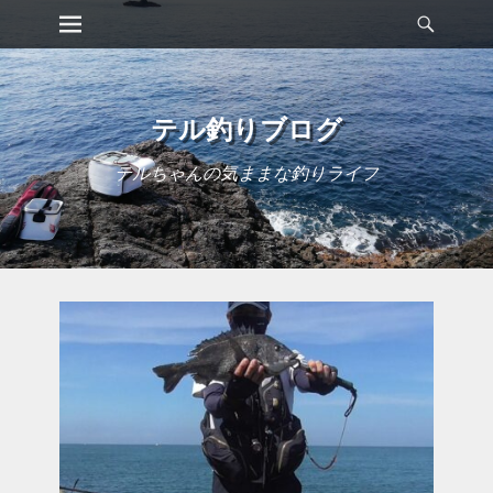
メインメニュー
検
コ
索
ン
テ
ン
ツ
テル釣りブログ
へ
ス
テルちゃんの気ままな釣りライフ
キ
ッ
プ