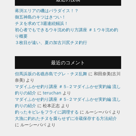
蒋渕エリアの磯はパラダイス！？
御五神島のキツはきつい！
チヌを求めて3週連続鰯浜！
初心者でもできるウキ沈め釣り方講座 ＃１ウキ沈め釣
り概要
３枚目が遠い、夏の加古川尻チヌ釣行
最近のコメント
但馬浜坂の名礁赤島でグレ・チヌ乱舞
に
和田奈美(古川
奈美)
より
マダイふかせ釣り講座 ＃５-２マダイふかせ実釣編 流し
釣りの紹介
に
teruchan
より
マダイふかせ釣り講座 ＃５-２マダイふかせ実釣編 流し
釣りの紹介
に
松本正志
より
釣ったキビレをフライに調理する
に
ルーシーパパ
より
大漁に釣れたチヌを腐らせずに冷蔵保存する方法紹介
に
ルーシーパパ
より