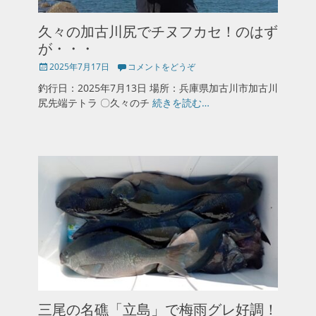
久々の加古川尻でチヌフカセ！のはず
が・・・
投
2025年7月17日
コメントをどうぞ
稿
釣行日：2025年7月13日 場所：兵庫県加古川市加古川
日
尻先端テトラ 〇久々のチ
続きを読む…
三尾の名礁「立島」で梅雨グレ好調！