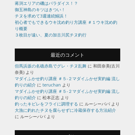
蒋渕エリアの磯はパラダイス！？
御五神島のキツはきつい！
チヌを求めて3週連続鰯浜！
初心者でもできるウキ沈め釣り方講座 ＃１ウキ沈め釣
り概要
３枚目が遠い、夏の加古川尻チヌ釣行
最近のコメント
但馬浜坂の名礁赤島でグレ・チヌ乱舞
に
和田奈美(古川
奈美)
より
マダイふかせ釣り講座 ＃５-２マダイふかせ実釣編 流し
釣りの紹介
に
teruchan
より
マダイふかせ釣り講座 ＃５-２マダイふかせ実釣編 流し
釣りの紹介
に
松本正志
より
釣ったキビレをフライに調理する
に
ルーシーパパ
より
大漁に釣れたチヌを腐らせずに冷蔵保存する方法紹介
に
ルーシーパパ
より