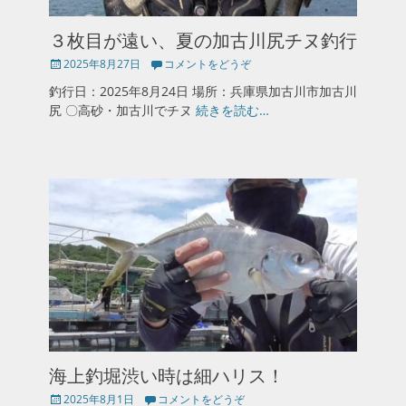
３枚目が遠い、夏の加古川尻チヌ釣行
投
2025年8月27日
コメントをどうぞ
稿
釣行日：2025年8月24日 場所：兵庫県加古川市加古川
日
尻 〇高砂・加古川でチヌ
続きを読む…
海上釣堀渋い時は細ハリス！
投
2025年8月1日
コメントをどうぞ