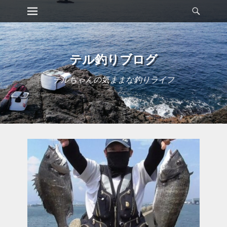
メインメニュー
検
コ
索
ン
テ
ン
ツ
テル釣りブログ
へ
ス
テルちゃんの気ままな釣りライフ
キ
ッ
プ