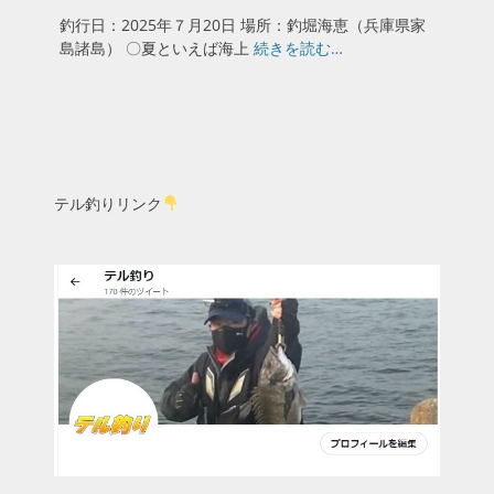
稿
釣行日：2025年７月20日 場所：釣堀海恵（兵庫県家
日
島諸島） 〇夏といえば海上
続きを読む…
テル釣りリンク