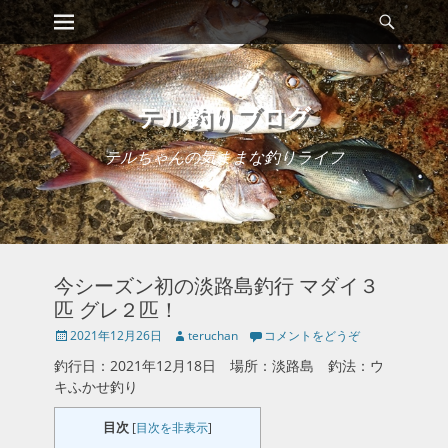
メインメニュー
検
コ
索
ン
テ
ン
ツ
テル釣りブログ
へ
ス
テルちゃんの気ままな釣りライフ
キ
ッ
プ
今シーズン初の淡路島釣行 マダイ３
匹 グレ２匹！
投
投
2021年12月26日
teruchan
コメントをどうぞ
稿
稿
釣行日：2021年12月18日 場所：淡路島 釣法：ウ
日
者
キふかせ釣り
目次
[
目次を非表示
]