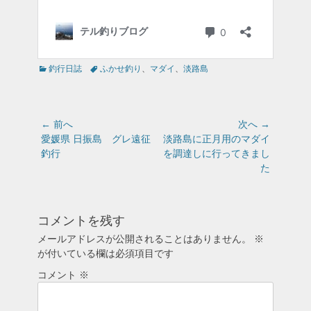
カ
タ
釣行日誌
ふかせ釣り
、
マダイ
、
淡路島
テ
グ
ゴ
リ
ー
投
← 前へ
次へ →
稿
前
次
愛媛県 日振島 グレ遠征
淡路島に正月用のマダイ
の
の
釣行
を調達しに行ってきまし
ナ
投
投
た
ビ
稿:
稿:
ゲ
ー
コメントを残す
シ
ョ
メールアドレスが公開されることはありません。
※
が付いている欄は必須項目です
ン
コメント
※