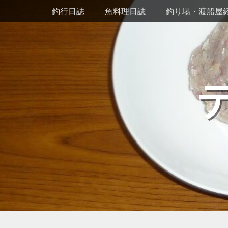
メインメニュー
コ
釣行日誌
魚料理日誌
釣り場・渡船屋
ン
テ
ン
ツ
へ
ス
キ
ッ
プ