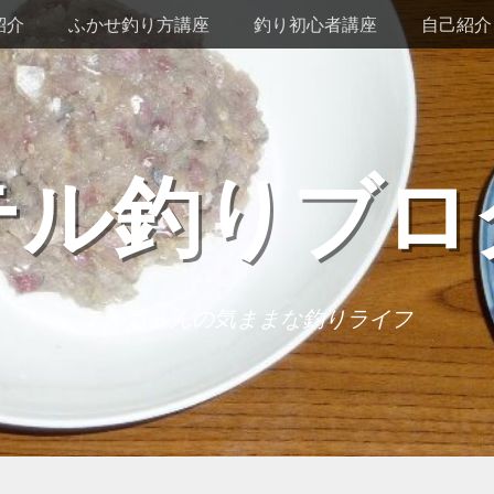
紹介
ふかせ釣り方講座
釣り初心者講座
自己紹介
テル釣りブロ
テルちゃんの気ままな釣りライフ