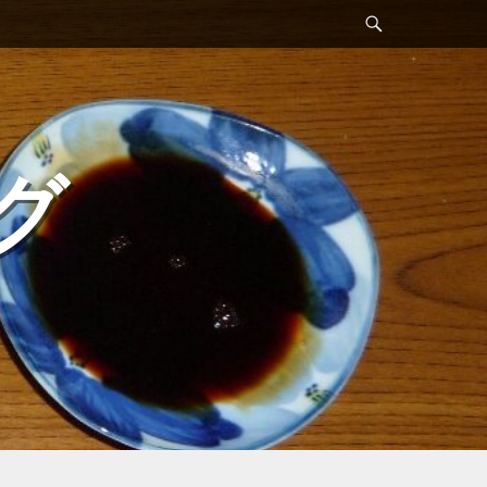
検
索
グ