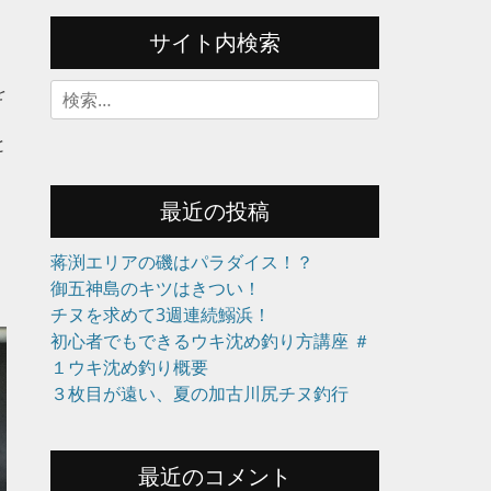
サイト内検索
を
検
索:
と
ろ
最近の投稿
蒋渕エリアの磯はパラダイス！？
御五神島のキツはきつい！
チヌを求めて3週連続鰯浜！
初心者でもできるウキ沈め釣り方講座 ＃
１ウキ沈め釣り概要
３枚目が遠い、夏の加古川尻チヌ釣行
最近のコメント