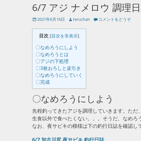
6/7 アジ ナメロウ 調理
投
投
2021年6月16日
teruchan
コメントをどうぞ
稿
稿
日
者
目次
[
目次を非表示
]
〇なめろうにしよう
〇なめろうとは
〇アジの下処理
〇3枚おろしと皮引き
〇なめろうにしていく
〇完成
〇なめろうにしよう
先程釣ってきたアジを調理していきます。ただ
生食以外で食べたくない。。。そうだ、なめろ
なお、夜サビキの模様は下の釣行日誌を確認し
6/7 加古川尻 夜サビキ 釣行日誌