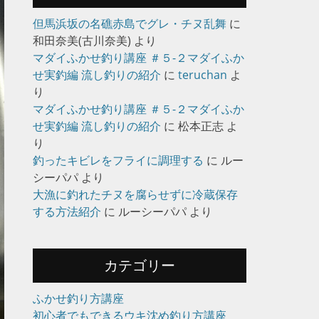
但馬浜坂の名礁赤島でグレ・チヌ乱舞
に
和田奈美(古川奈美)
より
マダイふかせ釣り講座 ＃５-２マダイふか
せ実釣編 流し釣りの紹介
に
teruchan
よ
り
マダイふかせ釣り講座 ＃５-２マダイふか
せ実釣編 流し釣りの紹介
に
松本正志
よ
り
釣ったキビレをフライに調理する
に
ルー
シーパパ
より
大漁に釣れたチヌを腐らせずに冷蔵保存
する方法紹介
に
ルーシーパパ
より
カテゴリー
ふかせ釣り方講座
初心者でもできるウキ沈め釣り方講座