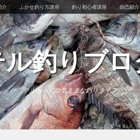
紹介
ふかせ釣り方講座
釣り初心者講座
自己紹介
テル釣りブロ
テルちゃんの気ままな釣りライフ