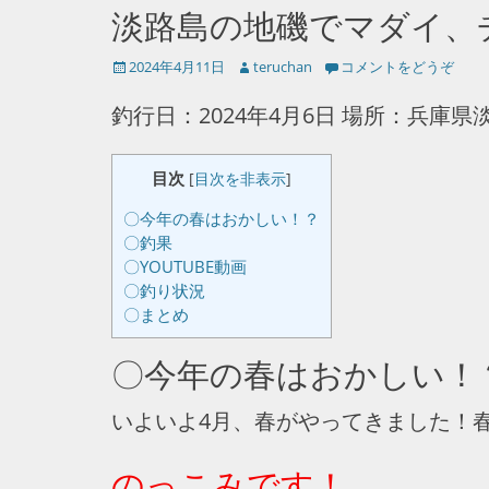
淡路島の地磯でマダイ、
投
投
2024年4月11日
teruchan
コメントをどうぞ
稿
稿
日
者
釣行日：2024年4月6日 場所：兵庫
目次
[
目次を非表示
]
〇今年の春はおかしい！？
〇釣果
〇YOUTUBE動画
〇釣り状況
〇まとめ
〇今年の春はおかしい！
いよいよ4月、春がやってきました！
のっこみです！