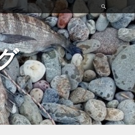
検
索
グ