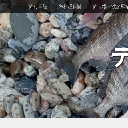
メインメニュー
コ
釣行日誌
魚料理日誌
釣り場・渡船屋
ン
テ
ン
ツ
へ
ス
キ
ッ
プ