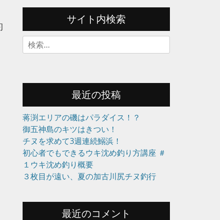
サイト内検索
釣
検
索:
最近の投稿
蒋渕エリアの磯はパラダイス！？
御五神島のキツはきつい！
チヌを求めて3週連続鰯浜！
初心者でもできるウキ沈め釣り方講座 ＃
１ウキ沈め釣り概要
３枚目が遠い、夏の加古川尻チヌ釣行
最近のコメント