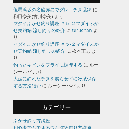
但馬浜坂の名礁赤島でグレ・チヌ乱舞
に
和田奈美(古川奈美)
より
マダイふかせ釣り講座 ＃５-２マダイふか
せ実釣編 流し釣りの紹介
に
teruchan
よ
り
マダイふかせ釣り講座 ＃５-２マダイふか
せ実釣編 流し釣りの紹介
に
松本正志
よ
り
釣ったキビレをフライに調理する
に
ルー
シーパパ
より
大漁に釣れたチヌを腐らせずに冷蔵保存
する方法紹介
に
ルーシーパパ
より
カテゴリー
ふかせ釣り方講座
初心者でもできるウキ沈め釣り方講座